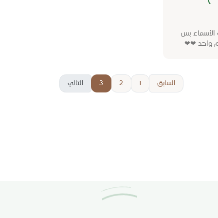
)
 الأسماء بس
 واحد ❤❤
السابق
1
2
3
التالي