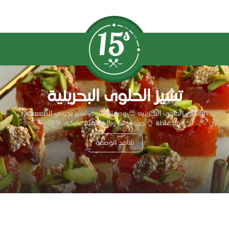
تشيز الحلوى البحرينية
لعشاق الحلوى البحرينيه 😍 وصفتنا لليوم تشيز بحريني الطعععم
ولا غلطة 👌 جربوووها وبالعاااافية عليكم 🫶🏻
شاهد الوصفة