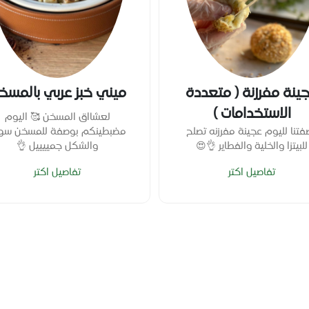
ينة مفرزنة ( متعددة
ميني خبز عربي بالمسخ
الاستخدامات )
لعشااق المسخن 🥰 اليوم
فتنا لليوم عجينة مفرزنه تصلح
مضبطينكم بوصفة للمسخن سه
للبيتزا والخلية والفطاير 👌😍
والشكل جمييييل 👌
تفاصيل اكتر
تفاصيل اكتر