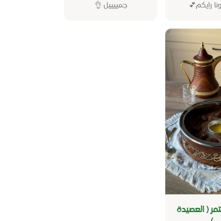
ا رايكم💕
جمييييل 👌
مر ( العصيدة