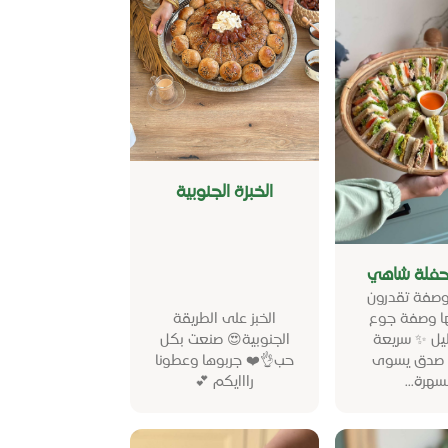
الخبزة الجنوبية
حفلة شاهي
صفة تقدرون
ا وصفة جوع
الخبز على الطريقة
ليل ✨ سريعة
الجنوبية😍 صنعت بكل
 صدق يسوى
حب👌❤️ جربوها وعطونا
سهرة...
رااايكم 💕