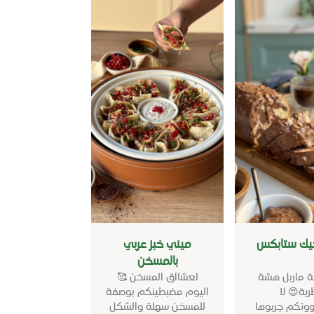
كيك ستابكس
ميني خبز عربي
بالمسخن
ة ماربل هشة
لعشااق المسخن 🥰
ية😍 لا
اليوم مضبطينكم بوصفة
وتكم جربوها
للمسخن سهلة والشكل