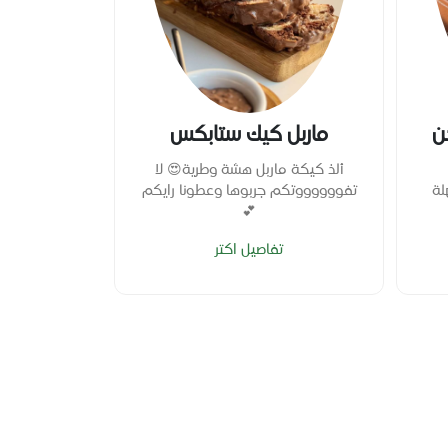
ن
ماربل كيك ستابكس
سان
ألذ كيكة ماربل هشة وطرية😍 لا
لة
تفووووووتكم جربوها وعطونا رايكم
وصفتنا لليوم
💕
وسهلة ل
تفاصيل اكتر
ت