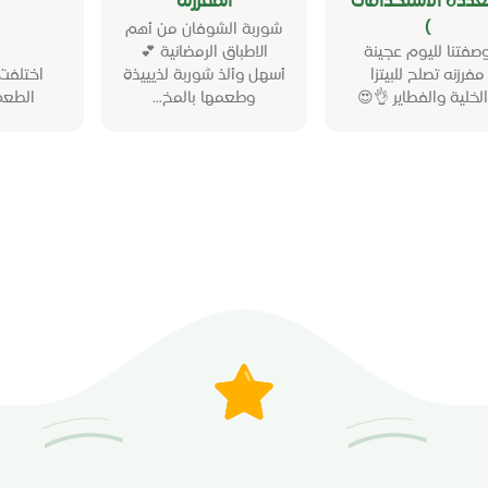
عددة الاستخدامات
المفرزنة
)
شوربة الشوفان من أهم
صفتنا لليوم عجينة
الاطباق الرمضانية 💕
مفرزنه تصلح للبيتزا
أسهل وألذ شوربة لذيييذة
اختلفت
لخلية والفطاير 👌😍
وطعمها بالمخ...
الطعم