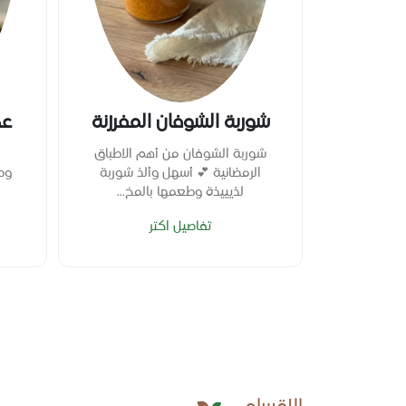
عصيدة )
شوربة الشوفان المفرزنة
عج
شوربة الشوفان من أهم الاطباق
طعم واحد ❤
الرمضانية 💕 أسهل وألذ شوربة
وص
لذيييذة وطعمها بالمخ...
تفاصيل اكتر