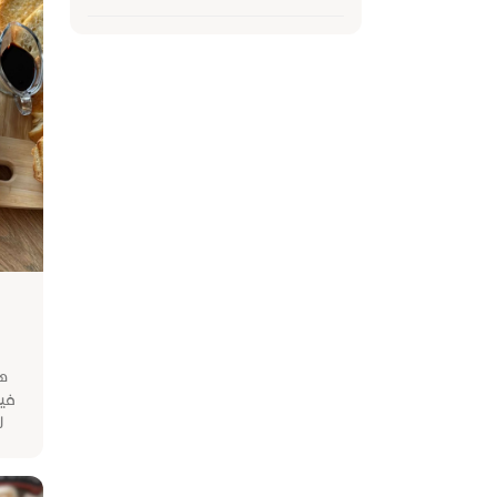
دة
 🥰
