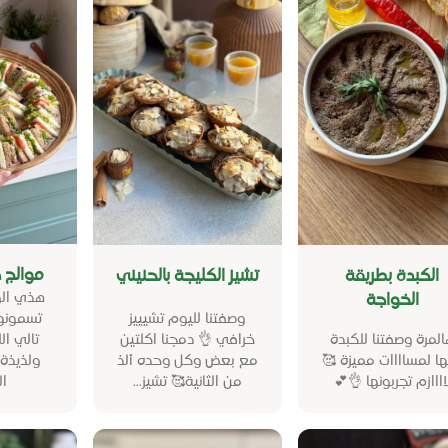
ة شاهي
تشيز الكليجة بالحنيني
الكبدة بطريقة
 تقدرون
الخواجة
فة جوع
وصفتنا لليوم تشيييز
✨ سريعة
خرافي 👌 دمجنا اكلتين
هالمرة وصفتنا للكب
ق يسوى
مع بعض وكل وحده ألذ
فيها لمساااات مميزة
..
من الثانية🥰 تشيز...
لاااازم تجربونها 👌