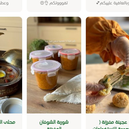
يكم💕
تفوووتكم 👌😍
وبالعافية علييكم
 العصيدة
شوربة الشوفان
عجينة مفرزنة (