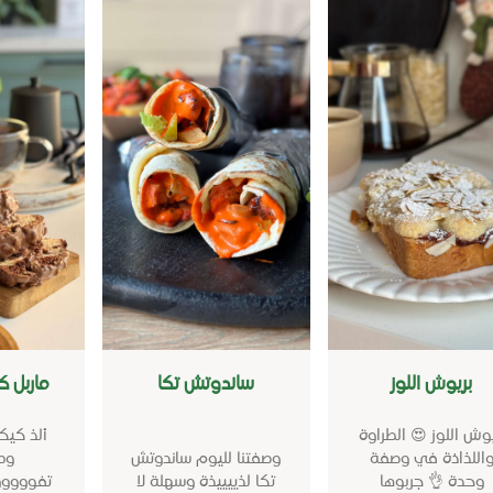
بريوش اللوز
ساندوتش تكا
ماربل 
يوش اللوز 😍 الطراوة
ألذ كيك
اللذاذة في وصفة
وصفتنا لليوم ساندوتش
وطر
وحدة 👌 جربوها
تكا لذييييذة وسهلة لا
تفووووو