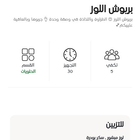
بريوش اللوز
بريوش اللوز 😍 الطراوة واللذاذة في وصفة وحدة 👌 جربوها وبالعافية
علييكم💕
تكفي
التجهيز
القسم
5
30
الحلويات
للتزيين
لوز مبشور ، سكر بودرة